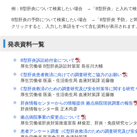
例：B型肝炎について検索したい場合 →「B型肝炎」と入れて
B型肝炎の予防について検索したい場合 →「B型肝炎 予防」と
クリックすると、入力した単語をすべて含む資料が表示されます
発表資料一覧
B型肝炎訴訟給付金について
厚生労働省 B型肝炎訴訟対策室 長谷川大輔
C型肝炎患者救済に向けての調査研究ご協力のお願い
厚生労働省 医薬・生活衛生局 血液対策課 近藤徹
C型肝炎救済のための調査研究及び安全対策等に関する研究 
厚生労働省 医薬・生活衛生局 血液対策課 近藤徹
肝炎情報センターからの情報提供 拠点病院現状調査の報告
肝炎情報センター長 正木尚彦
拠点病院事業の変更点について
厚生労働省肝炎対策推進室長 林俊宏、肝炎・免疫研究センタ
患者アンケート調査（C型肝炎救済のための調査研究及び安
厚生労働省 医薬食品局 血液対策課