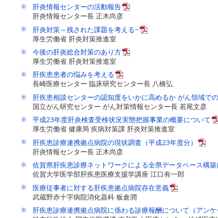
肝炎情報センターの活動報告
肝炎情報センター長 正木尚彦
肝炎対策～残された課題を考える~
厚生労働省 肝炎対策推進室
今後の肝炎総合対策のあり方
厚生労働省 肝炎対策推進室
肝疾患患者の悩みを考える
長崎医療センター 臨床研究センター長 八橋弘
肝疾患相談センターの認知度をいかに高めるか がん領域で
国立がん研究センター がん対策情報センター長 若尾文彦
平成23年度肝炎検査受検状況実態把握事業の概要について
厚生労働省 健康局 疾病対策課 肝炎対策推進室
肝疾患診療連携拠点病院の現状調査（平成23年度分）
肝炎情報センター長 正木尚彦
佐賀県肝疾患診療ネットワークによる全県データベース構築
佐賀大学医学部肝疾患医療支援学講座 江口有一郎
医療従事者に対する肝疾患拠点病院存在意義
武蔵野赤十字病院消化器科 板倉潤
肝疾患診療連携拠点病院に係わる診療報酬について（アンケ