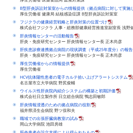
B型肝炎訴訟対策室からの情報提供（拠点病院に対して実施
厚生労働省 健康局 結核感染症課 B型肝炎訴訟対策室
フジクラの健康経営戦略と肝炎対策の位置づけ
株式会社フジクラ 人事・総務部健康経営推進室副室長 浅野
肝炎情報センターの活動報告
肝炎・免疫研究センター 肝炎情報センター長 正木尚彦
肝疾患診療連携拠点病院の現状調査（平成25年度分）の報告
肝炎・免疫研究センター 肝炎情報センター長 正木尚彦
厚生労働省からの情報提供
厚生労働省
HCV抗体陽性患者の電子カルテ拾い上げアラートシステム
名古屋市立大学病院 野尻俊輔
ウイルス性肝炎院内紹介システムの構築と初期評価
株式会社日立製作所 日立総合病院 鴨志田敏郎
肝炎情報浸透のための拠点病院の役割
福井県済生会病院 野ツ俣和夫
職域での出張肝臓病教室の試み
岡山大学病院 池田房雄
肝炎患者会設立支援により得られたもの