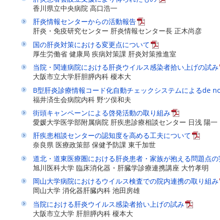
香川県立中央病院 高口浩一
肝炎情報センターからの活動報告
肝炎・免疫研究センター 肝炎情報センター長 正木尚彦
国の肝炎対策における変更点について
厚生労働省 健康局 疾病対策課 肝炎対策推進室
当院・関連病院における肝炎ウイルス感染者拾い上げの試み
大阪市立大学肝胆膵内科 榎本大
B型肝炎診療情報コード化自動チェックシステムによるde n
福井済生会病院内科 野ツ俣和夫
街頭キャンペーンによる啓発活動の取り組み
愛媛大学医学部附属病院 肝疾患診療相談センター 日浅 陽一
肝疾患相談センターの認知度を高める工夫について
奈良県 医療政策部 保健予防課 東千加世
道北・道東医療圏における肝炎患者・家族が抱える問題点の
旭川医科大学 臨床消化器・肝臓学診療連携講座 大竹孝明
岡山大学病院におけるウイルス検査での院内連携の取り組み
岡山大学 消化器肝臓内科 池田房雄
当院における肝炎ウイルス感染者拾い上げの試み
大阪市立大学 肝胆膵内科 榎本大