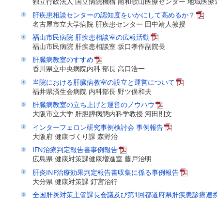
独立行政法人 国立病院機構 南和歌山医療センター 地域医療
肝疾患相談センターの認知度をいかにして高めるか？
名古屋市立大学病院 肝疾患センター 田中靖人教授
福山市民病院 肝疾患相談室の広報活動
福山市民病院 肝疾患相談室 坂口孝作副院長
肝臓病教室のすすめ
香川県立中央病院内科 部長 高口浩一
当院における肝臓病教室の設立と運営について
福井県済生会病院 内科部長 野ツ俣和夫
肝臓病教室の立ち上げと運営のノウハウ
大阪市立大学 肝胆膵病態内科学教授 河田則文
インターフェロン研究事例検討会 事例報告
大阪府 健康づくり課 森野治
IFN治療判定報告書事例報告
広島県 健康対策課健康増進室 藤戸治明
肝炎INF治療効果判定報告書収集に係る事例報告
大分県 健康対策課 釘宮治行
全国肝炎対策主管課長会議及び第1回都道府県肝疾患診療連