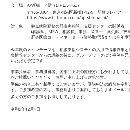
会 場：AP新橋 4階（D＋Eルーム）
〒105-0004 東京都港区新橋1-12-9 新橋プレイス
https://www.tc-forum.co.jp/ap-shinbashi/
対 象：・拠点病院勤務の肝疾患相談・支援センターの関係者
(看護師、MSW、相談員、事務、栄養士、薬剤師、技師
・肝炎医療コーディネーター（資格取得済または今年度取
今年度のメインテーマを「相談支援システムの活用で情報収集と
炎情報センターからの講義の後に、グループワークにて事例を元
いただく予定です。
事業担当者、事務担当者、各部門上職の皆様方におかれましては
をご推薦いただきたく、お願い申し上げる次第です。
準備の都合上甚だ勝手ではございますが、受講申込の締切を令和5
す。ご参加希望の方は、事務局よりご案内しておりますメールに記
多くの方のご参加をお待ちしております。
令和5年12月1日