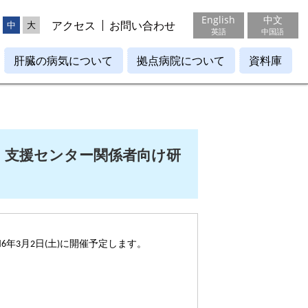
English
中文
アクセス
お問い合わせ
中
大
英語
中国語
肝臓の病気について
拠点病院について
資料庫
・支援センター関係者向け研
年3月2日(土)に開催予定します。